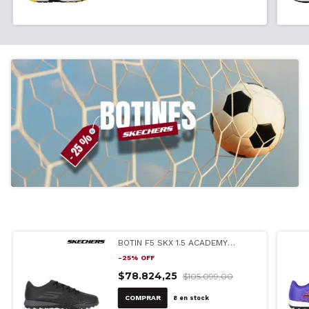
BOTIN F5 SKX 1.5 ACADEMY
NEGRO (252018)
-
25
%
OFF
$78.824,25
$105.099,00
COMPRAR
8
en stock