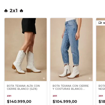
🔥 2x1 🔥
G
BOTA TEXANA ALTA CON
BOTA TEXANA CON CIERRE
BOT
CIERRE BLANCO (GZ8)
Y COSTURAS BLANCO
NEG
(GZ91)
2X1
2X1
2X1
$140.999,00
$104.999,00
$18