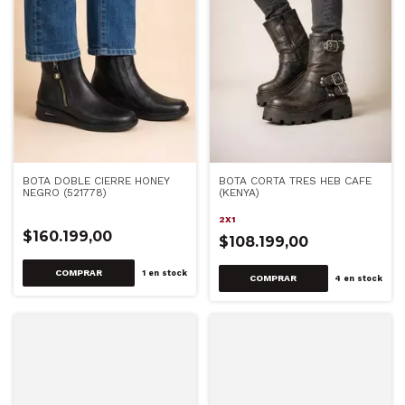
BOTA DOBLE CIERRE HONEY
BOTA CORTA TRES HEB CAFE
NEGRO (521778)
(KENYA)
2X1
$160.199,00
$108.199,00
COMPRAR
1
en stock
COMPRAR
4
en stock