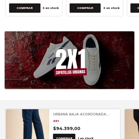
COMPRAR
COMPRAR
5
en stock
4
en stock
URBANA BAJA ACORDONADA
CHOCOLATE (PISCIS)
2X1
$94.399,00
COMPRAR
1
en stock