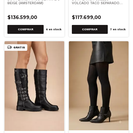
BEIGE (AMSTERDAM)
VOLCADO TACO SEPARADO
NEGRO (248005)
$136.599,00
$117.699,00
COMPRAR
COMPRAR
6
en stock
7
en stock
GRATIS