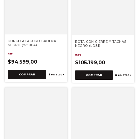
BORCEGO ACORD CADENA
BOTA CON CIERRE Y TACHAS
NEGRO (231004)
NEGRO (LD81)
2X1
2X1
$94.599,00
$105.199,00
COMPRAR
1
en stock
COMPRAR
6
en stock