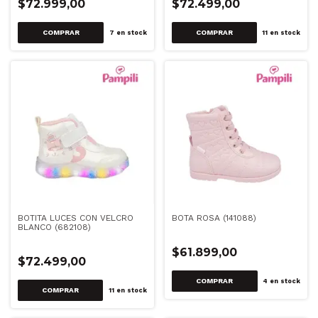
$72.999,00
$72.499,00
COMPRAR
COMPRAR
7
en stock
11
en stock
BOTITA LUCES CON VELCRO
BOTA ROSA (141088)
BLANCO (682108)
$61.899,00
$72.499,00
COMPRAR
4
en stock
COMPRAR
11
en stock