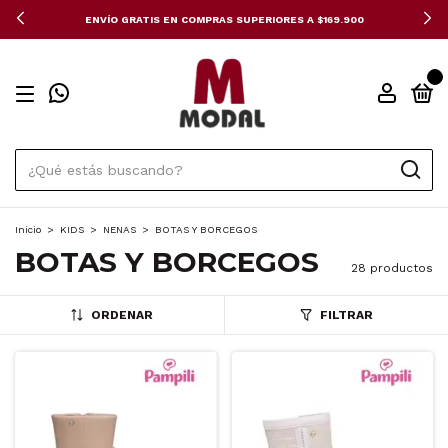
ENVÍO GRATIS EN COMPRAS SUPERIORES A $169.900
0
Inicio
>
KIDS
>
NENAS
>
BOTAS Y BORCEGOS
BOTAS Y BORCEGOS
28 productos
ORDENAR
FILTRAR