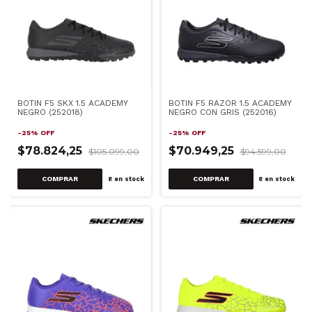
BOTIN F5 SKX 1.5 ACADEMY
BOTIN F5 RAZOR 1.5 ACADEMY
NEGRO (252018)
NEGRO CON GRIS (252016)
-
25
%
OFF
-
25
%
OFF
$78.824,25
$70.949,25
$105.099,00
$94.599,00
COMPRAR
COMPRAR
8
en stock
8
en stock