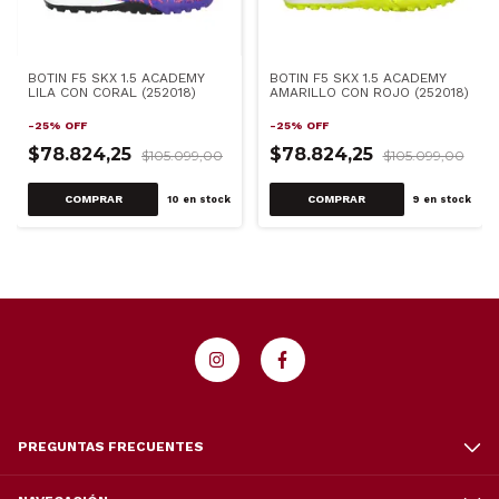
BOTIN F5 SKX 1.5 ACADEMY
BOTIN F5 SKX 1.5 ACADEMY
LILA CON CORAL (252018)
AMARILLO CON ROJO (252018)
-
25
%
OFF
-
25
%
OFF
$78.824,25
$78.824,25
$105.099,00
$105.099,00
COMPRAR
COMPRAR
10
en stock
9
en stock
PREGUNTAS FRECUENTES